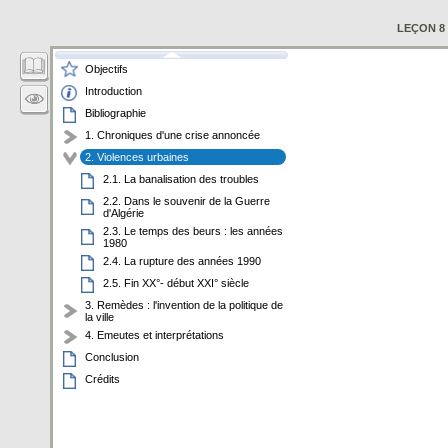
LEÇON 8 
Objectifs
Introduction
Bibliographie
1. Chroniques d'une crise annoncée
2. Violences urbaines
2.1. La banalisation des troubles
2.2. Dans le souvenir de la Guerre
d'Algérie
2.3. Le temps des beurs : les années
1980
2.4. La rupture des années 1990
2.5. Fin XX°- début XXI° siècle
3. Remèdes : l'invention de la politique de
la ville
4. Emeutes et interprétations
Conclusion
Crédits